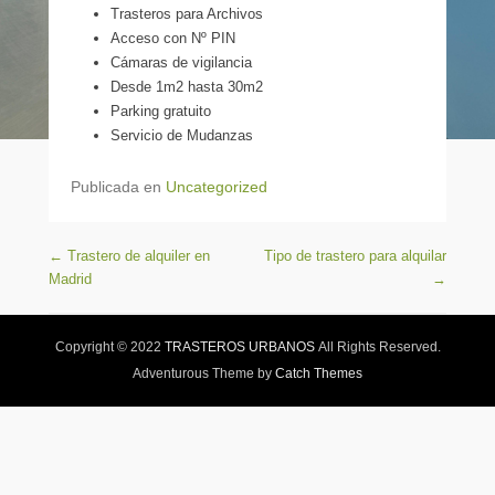
Trasteros para Archivos
Acceso con Nº PIN
Cámaras de vigilancia
Desde 1m2 hasta 30m2
Parking gratuito
Servicio de Mudanzas
Publicada en
Uncategorized
Navegación de entradas
←
Trastero de alquiler en
Tipo de trastero para alquilar
Madrid
→
Copyright © 2022
TRASTEROS URBANOS
All Rights Reserved.
Adventurous Theme by
Catch Themes