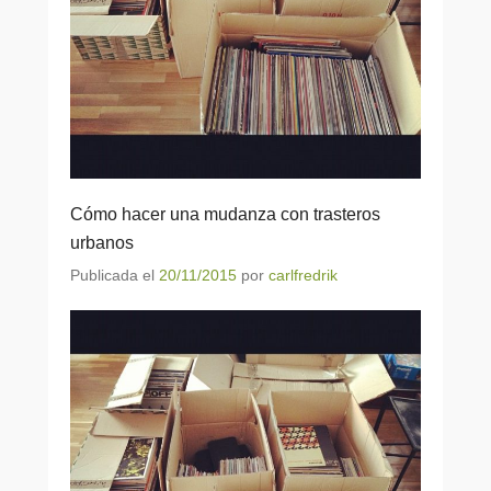
Cómo hacer una mudanza con trasteros
urbanos
Publicada el
20/11/2015
por
carlfredrik