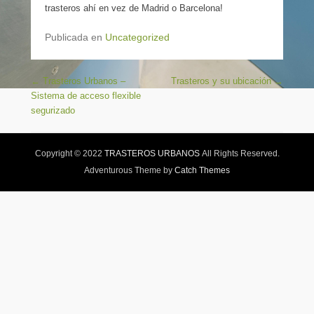
trasteros ahí en vez de Madrid o Barcelona!
Publicada en
Uncategorized
Navegación de entradas
←
Trasteros Urbanos –
Trasteros y su ubicación
→
Sistema de acceso flexible
segurizado
Copyright © 2022
TRASTEROS URBANOS
All Rights Reserved.
Adventurous Theme by
Catch Themes