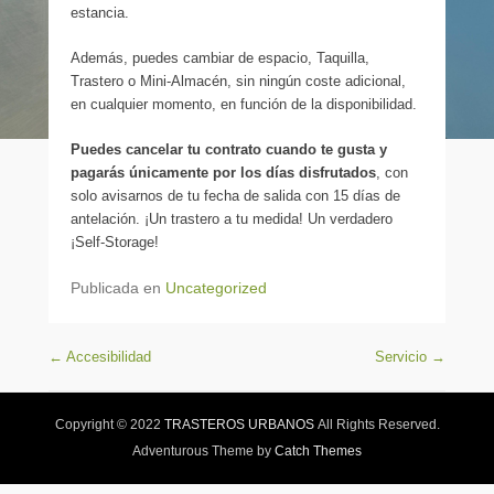
estancia.
Además, puedes cambiar de espacio, Taquilla,
Trastero o Mini-Almacén, sin ningún coste adicional,
en cualquier momento, en función de la disponibilidad.
Puedes cancelar tu contrato cuando te gusta y
pagarás únicamente por los días disfrutados
, con
solo avisarnos de tu fecha de salida con 15 días de
antelación. ¡Un trastero a tu medida! Un verdadero
¡Self-Storage!
Publicada en
Uncategorized
Navegación de entradas
←
Accesibilidad
Servicio
→
Copyright © 2022
TRASTEROS URBANOS
All Rights Reserved.
Adventurous Theme by
Catch Themes