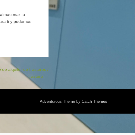
 almacenar tu
ara ti y podemos
 de alquiler de trasteros /
trastero
→
Adventurous Theme by
Catch Themes