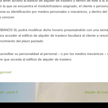
tener acceso al edificio de alquiler de trastero y dentro de éste a la z
 en la que se encuentra el módulo/trastero asignado, el cliente o pers
revia su identificación por medios personales o mecánicos, y dentro del 
a conocer.
ANOS SL podrá modificar dicho horario preavisándolo con una seman
a acceder al edificio de alquiler de trastero facultará al cliente a resci
encimiento del plazo pactado.
rá acreditar su personalidad al personal – o por los medios mecánico
ue acceda al edificio de alquiler de trastero.
gorized
gal – parte 5
Alquiler de tra