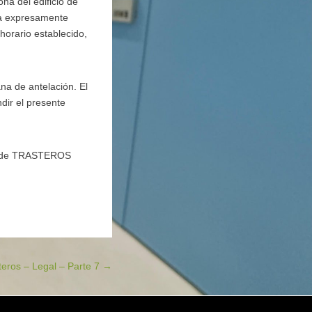
ona del edificio de
ona expresamente
horario establecido,
a de antelación. El
ndir el presente
s – de TRASTEROS
steros – Legal – Parte 7
→