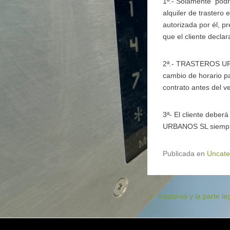
1ª.- Solamente podrá 
alquiler de trastero
autorizada por él, p
que el cliente declar
2ª.- TRASTEROS URB
cambio de horario par
contrato antes del v
3ª- El cliente debe
URBANOS SL siempre q
Publicada en
Uncate
Navegación de entradas
←
Trasteros y la parte le