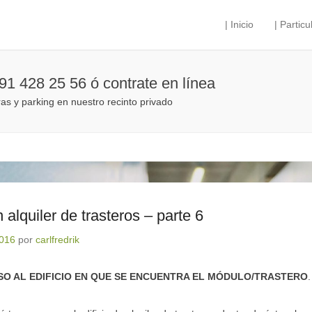
| Inicio
| Particu
Menú principal
Saltar al contenido
 91 428 25 56 ó contrate en línea
ras y parking en nuestro recinto privado
alquiler de trasteros – parte 6
2016
por
carlfredrik
O AL EDIFICIO EN QUE SE ENCUENTRA EL MÓDULO/TRASTERO
.