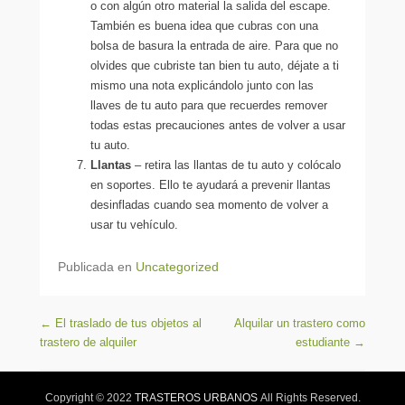
o con algún otro material la salida del escape.
También es buena idea que cubras con una
bolsa de basura la entrada de aire. Para que no
olvides que cubriste tan bien tu auto, déjate a ti
mismo una nota explicándolo junto con las
llaves de tu auto para que recuerdes remover
todas estas precauciones antes de volver a usar
tu auto.
Llantas
– retira las llantas de tu auto y colócalo
en soportes. Ello te ayudará a prevenir llantas
desinfladas cuando sea momento de volver a
usar tu vehículo.
Publicada en
Uncategorized
Navegación de entradas
←
El traslado de tus objetos al
Alquilar un trastero como
trastero de alquiler
estudiante
→
Copyright © 2022
TRASTEROS URBANOS
All Rights Reserved.